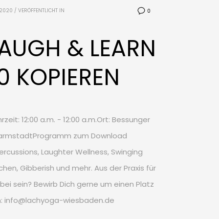
 2020
/
VERÖFFENTLICHT IN
0
LAUGH & LEARN
0 KOPIEREN
zeit: 12:00 a.m. - 12:00 a.m.Ort: Bessunger
DarmstadtProgramm zum Download
rcussions, Laughter Wellness, Swinging
hen, Gibberish und mehr. Aus der Praxis für
dabei sein? Bewirb Dich gerne um einen Platz
an: info@lachyoga-wiesbaden.de