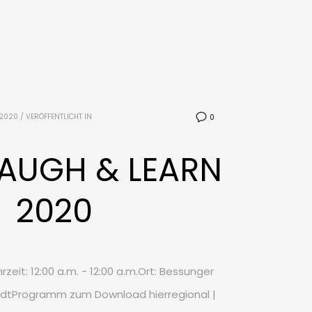
 2020
/
VERÖFFENTLICHT IN
0
LAUGH & LEARN
2020
zeit: 12:00 a.m. - 12:00 a.m.Ort: Bessunger
adtProgramm zum Download hierregional |