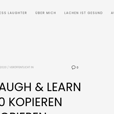
ESS LAUGHTER
ÜBER MICH
LACHEN IST GESUND
A
 2020
/
VERÖFFENTLICHT IN
0
LAUGH & LEARN
0 KOPIEREN