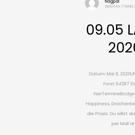
Nagpal
DIENSTAG, 17 MÄRZ
09.05 
202
Datum: Mai 9, 2020Uhr
Forst 64287 
hierTermineBodype
Happiness, Drachenlac
die Praxis. Du willst 
per Mail 