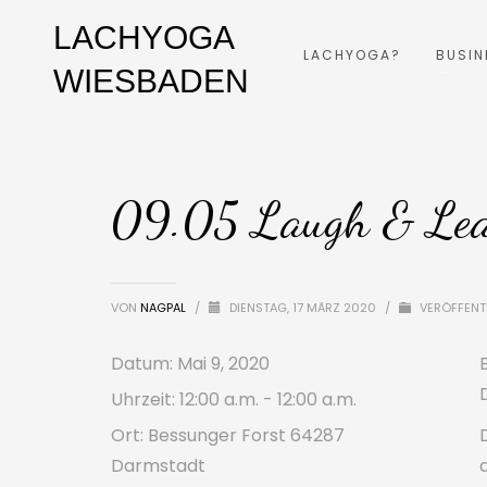
LACHYOGA
LACHYOGA?
BUSIN
WIESBADEN
09.05 Laugh & Lea
VON
NAGPAL
/
DIENSTAG, 17 MÄRZ 2020
/
VERÖFFENTL
Datum:
Mai 9, 2020
Uhrzeit:
12:00 a.m. - 12:00 a.m.
Ort:
Bessunger Forst 64287
Darmstadt